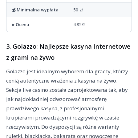
💰 Minimalna wypłata
50 zł
⭐ Ocena
4.85/5
3. Golazzo: Najlepsze kasyna internetowe
z grami na żywo
Golazzo jest idealnym wyborem dla graczy, którzy
cenią autentyczne wrażenia z kasyna na żywo.
Sekcja live casino została zaprojektowana tak, aby
jak najdokładniej odwzorować atmosferę
prawdziwego kasyna, z profesjonalnymi
krupierami prowadzącymi rozgrywkę w czasie
rzeczywistym. Do dyspozycji są różne warianty
ruletki, blackjacka, bakarata oraz nowoczesne