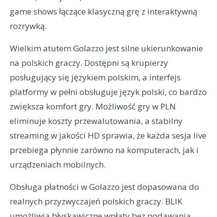
game shows łączące klasyczną grę z interaktywną
rozrywką.
Wielkim atutem Golazzo jest silne ukierunkowanie
na polskich graczy. Dostępni są krupierzy
posługujący się językiem polskim, a interfejs
platformy w pełni obsługuje język polski, co bardzo
zwiększa komfort gry. Możliwość gry w PLN
eliminuje koszty przewalutowania, a stabilny
streaming w jakości HD sprawia, że każda sesja live
przebiega płynnie zarówno na komputerach, jak i
urządzeniach mobilnych.
Obsługa płatności w Golazzo jest dopasowana do
realnych przyzwyczajeń polskich graczy. BLIK
umożliwia błyskawiczne wpłaty bez podawania