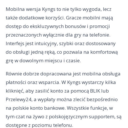
Mobilna wersja Kyngs to nie tylko wygoda, lecz
także dodatkowe korzyści. Gracze mobilni mają
dostęp do ekskluzywnych bonusów i promocji
przeznaczonych wyłącznie dla gry na telefonie.
Interfejs jest intuicyjny, szybki oraz dostosowany
do obsługi jedną ręką, co pozwala na komfortową
grę w dowolnym miejscu i czasie.
Równie dobrze dopracowana jest mobilna obsługa
płatności oraz wsparcia. W Kyngs wystarczy kilka
kliknięć, aby zasilić konto za pomocą BLIK lub
Przelewy24, a wypłaty można zlecić bezpośrednio
na polskie konto bankowe. Wszystkie funkcje, w
tym czat na żywo z polskojęzycznym supportem, są
dostępne z poziomu telefonu.