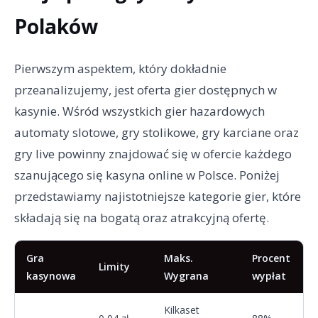
Polaków
Pierwszym aspektem, który dokładnie
przeanalizujemy, jest oferta gier dostępnych w
kasynie. Wśród wszystkich gier hazardowych
automaty slotowe, gry stolikowe, gry karciane oraz
gry live powinny znajdować się w ofercie każdego
szanującego się kasyna online w Polsce. Poniżej
przedstawiamy najistotniejsze kategorie gier, które
składają się na bogatą oraz atrakcyjną ofertę.
Gra
Maks.
Procent
Limity
kasynowa
Wygrana
wypłat
Kilkaset