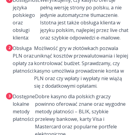
języka
pełną wersję strony po polsku, a nie
polskiego
jedynie automatyczne tłumaczenie.
oraz
Istotna jest także obsługa klienta w
obsługi
języku polskim, najlepiej przez live chat
klienta:
oraz szybkie odpowiedzi e-mailowe.
Obsługa
Możliwość gry w złotówkach pozwala
PLN oraz
uniknąć kosztów przewalutowania i lepiej
opłaty za
kontrolować budżet. Sprawdzamy, czy
płatności:
kasyno umożliwia prowadzenie konta w
PLN oraz czy wpłaty i wypłaty nie wiążą
się z dodatkowymi opłatami.
Dostępne
Dobre kasyno dla polskich graczy
lokalne
powinno oferować znane oraz wygodne
metody
metody płatności – BLIK, szybkie
płatności:
przelewy bankowe, karty Visa i
Mastercard oraz popularne portfele
elektroniczne.