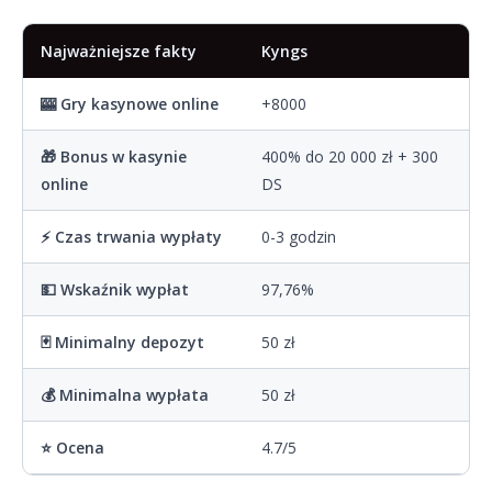
Najważniejsze fakty
Kyngs
🎰 Gry kasynowe online
+8000
🎁 Bonus w kasynie
400% do 20 000 zł + 300
online
DS
⚡ Czas trwania wypłaty
0-3 godzin
💵 Wskaźnik wypłat
97,76%
🃏 Minimalny depozyt
50 zł
💰 Minimalna wypłata
50 zł
⭐ Ocena
4.7/5