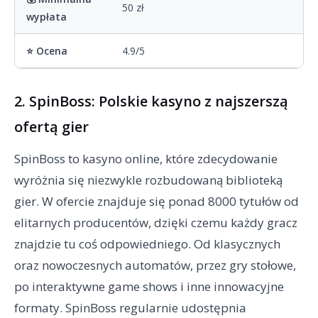
50 zł
wypłata
⭐ Ocena
4.9/5
2. SpinBoss: Polskie kasyno z najszerszą
ofertą gier
SpinBoss to kasyno online, które zdecydowanie
wyróżnia się niezwykle rozbudowaną biblioteką
gier. W ofercie znajduje się ponad 8000 tytułów od
elitarnych producentów, dzięki czemu każdy gracz
znajdzie tu coś odpowiedniego. Od klasycznych
oraz nowoczesnych automatów, przez gry stołowe,
po interaktywne game shows i inne innowacyjne
formaty. SpinBoss regularnie udostępnia