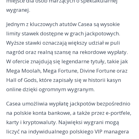
miejsce dla osób marzących o spektakularnej
wygranej.
Jednym z kluczowych atutów Casea są wysokie
limity stawek dostępne w grach jackpotowych.
Wyższe stawki oznaczają większy udział w puli
nagród oraz realną szansę na rekordowe wypłaty.
W ofercie znajdują się legendarne tytuły, takie jak
Mega Moolah, Mega Fortune, Divine Fortune oraz
Hall of Gods, które zapisały się w historii kasyn
online dzięki ogromnym wygranym.
Casea umożliwia wypłatę jackpotów bezpośrednio
na polskie konta bankowe, a także przez e-portfele,
karty i kryptowaluty. Najwięksi wygrani mogą
liczyć na indywidualnego polskiego VIP managera