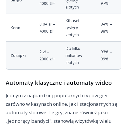
4000 zł+
97%
złotych
Kilkaset
0,04 zł –
94% –
Keno
tysięcy
4000 zł+
98%
złotych
Do kilku
2 zł –
93% –
Zdrapki
milionów
2000 zł+
99%
złotych
Automaty klasyczne i automaty wideo
Jednym z najbardziej popularnych typów gier
zarówno w kasynach online, jak i stacjonarnych są
automaty slotowe. Te gry, znane również jako
„jednoręcy bandyci", stanowią wizytówkę wielu