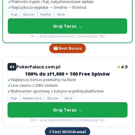
✓
Płatności crypto i fiat, natychmiastowe wpłaty
✓
Najszybsza wypłata — średnio ~18 minut
Visa
Bitcoin
PayPal
Skrill
Graj Teraz →
18+ | Graj odpowiedzialnie | Obowiązują T&C
🎰 Best Bonus
PokerPalace.com.pl
4.9
★
#2
100% do zł1,000 + 100 Free Spinów
✓
Najlepszy bonus powitalny na liście
✓
Live casino z 200+ stołami
✓
Bukmacher sportowy + kasyno w jednej platformie
Visa
Mastercard
Bitcoin
Skrill
Graj Teraz →
18+ | Graj odpowiedzialnie | Obowiązują T&C
⚡ Fast Withdrawal