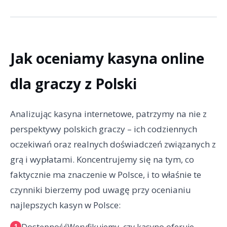
Jak oceniamy kasyna online
dla graczy z Polski
Analizując kasyna internetowe, patrzymy na nie z
perspektywy polskich graczy – ich codziennych
oczekiwań oraz realnych doświadczeń związanych z
grą i wypłatami. Koncentrujemy się na tym, co
faktycznie ma znaczenie w Polsce, i to właśnie te
czynniki bierzemy pod uwagę przy ocenianiu
najlepszych kasyn w Polsce:
Dostępność
Weryfikujemy, czy kasyno oferuje