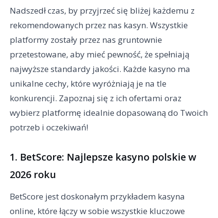
Nadszedł czas, by przyjrzeć się bliżej każdemu z
rekomendowanych przez nas kasyn. Wszystkie
platformy zostały przez nas gruntownie
przetestowane, aby mieć pewność, że spełniają
najwyższe standardy jakości. Każde kasyno ma
unikalne cechy, które wyróżniają je na tle
konkurencji. Zapoznaj się z ich ofertami oraz
wybierz platformę idealnie dopasowaną do Twoich
potrzeb i oczekiwań!
1. BetScore: Najlepsze kasyno polskie w
2026 roku
BetScore jest doskonałym przykładem kasyna
online, które łączy w sobie wszystkie kluczowe