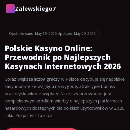
Zalewskiego7
Z
Opublikowano: May 19, 2026
·
Updated: May 20, 2026
Polskie Kasyno Online:
Przewodnik po Najlepszych
Kasynach Internetowych 2026
Coraz większa liczba graczy w Polsce decyduje się napolskie
kasynoonline ze względu na wygodę, atrakcyjne bonusy
oraz błyskawiczne wypłaty. Niniejszy przewodnik jest
kompleksowym źródłem wiedzy o najlepszych platformach
hazardowych dostępnych dla polskich użytkowników w 2026
roku. Znajdziesz tu szcz