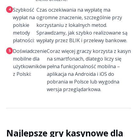
Szybkość
Czas oczekiwania na wypłatę ma
wypłat na
ogromne znaczenie, szczególnie przy
polskie
korzystaniu z lokalnych metod.
metody
Sprawdzamy, jak szybko realizowane są
płatności:
wypłaty przez BLIK i przelewy bankowe.
Doświadczenie
Coraz więcej graczy korzysta z kasyn
mobilne dla
na smartfonach, dlatego liczy się
użytkowników
pełna funkcjonalność mobilna –
z Polski:
aplikacja na Androida i iOS do
pobrania w Polsce lub wygodna
wersja przeglądarkowa.
Najlepsze gry kasynowe dla